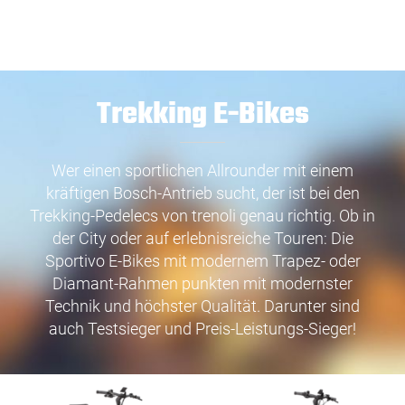
Trekking E-Bikes
Wer einen sportlichen Allrounder mit einem
kräftigen Bosch-Antrieb sucht, der ist bei den
Trekking-Pedelecs von trenoli genau richtig. Ob in
der City oder auf erlebnisreiche Touren: Die
Sportivo E-Bikes mit modernem Trapez- oder
Diamant-Rahmen punkten mit modernster
Technik und höchster Qualität. Darunter sind
auch Testsieger und Preis-Leistungs-Sieger!