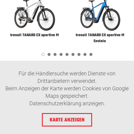
trenoli TANARO CX sportivo M
trenoli TANARO CX sportivo M
Enviolo
1
2
3
4
5
6
7
8
9
Für die Händlersuche werden Dienste von
Drittanbietern verwendet.
Beim Anzeigen der Karte werden Cookies von Google
Maps gespeichert.
Datenschutzerklärung anzeigen.
KARTE ANZEIGEN