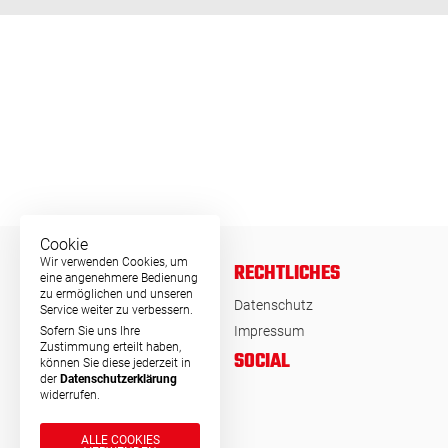
Cookie
Wir verwenden Cookies, um
RECHTLICHES
eine angenehmere Bedienung
zu ermöglichen und unseren
© MSA Germany 2026
Datenschutz
Service weiter zu verbessern.
Impressum
Sofern Sie uns Ihre
Zustimmung erteilt haben,
KONTAKT
SOCIAL
können Sie diese jederzeit in
der
Datenschutzerklärung
MSA Motor Sport Accessoires
widerrufen.
GmbH
Am Forst 17 b
ALLE COOKIES