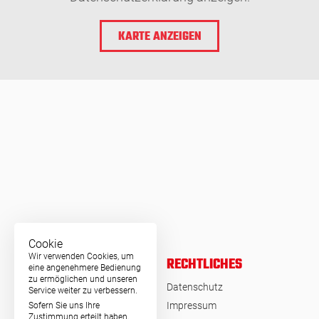
KARTE ANZEIGEN
Cookie
Wir verwenden Cookies, um
RECHTLICHES
eine angenehmere Bedienung
zu ermöglichen und unseren
© MSA Germany 2026
Datenschutz
Service weiter zu verbessern.
Impressum
Sofern Sie uns Ihre
Zustimmung erteilt haben,